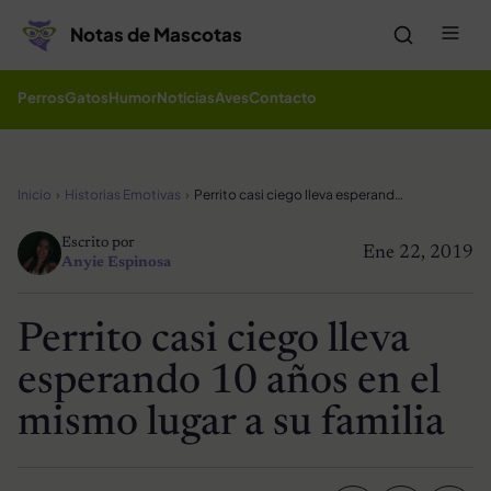
Saltar al contenido
Me
Notas de Mascotas
Perros
Gatos
Humor
Noticias
Aves
Contacto
Inicio
Historias Emotivas
Perrito casi ciego lleva esperando 10 años en el mismo lugar a su familia
Escrito por
Ene 22, 2019
Anyie Espinosa
Perrito casi ciego lleva
esperando 10 años en el
mismo lugar a su familia