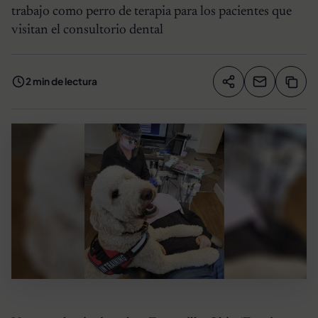
trabajo como perro de terapia para los pacientes que
visitan el consultorio dental
2 min de lectura
Compartir artíc
Copia
Compartir