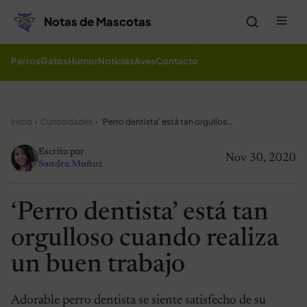
Saltar al contenido
Me
Notas de Mascotas
Perros
Gatos
Humor
Noticias
Aves
Contacto
Inicio
Curiosidades
‘Perro dentista’ está tan orgulloso cuando realiza un buen trabajo
Escrito por
Nov 30, 2020
Sandra Muñoz
‘Perro dentista’ está tan
orgulloso cuando realiza
un buen trabajo
Adorable perro dentista se siente satisfecho de su