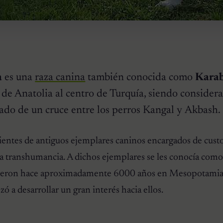
a
es una
raza canina
también conocida como
Kara
n de Anatolia al centro de Turquía, siendo consider
ado de un cruce entre los perros
Kangal
y
Akbash
.
entes de antiguos ejemplares caninos encargados de custo
a transhumancia. A dichos ejemplares se les conocía com
istieron hace aproximadamente 6000 años en Mesopotamia 
ó a desarrollar un gran interés hacia ellos.