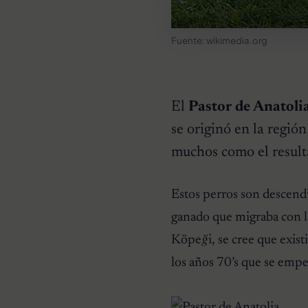
Fuente: wikimedia.org
El
Pastor de Anatoli
se originó en la regió
muchos como el result
Estos perros son descendi
RAZAS DE PERROS
ganado que migraba con l
Pomeranias: 10
Curiosidades de la raza
Köpeği
, se cree que ex
los años 70’s que se empez