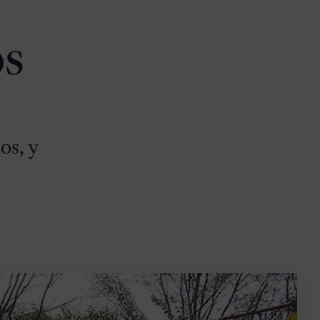
os
os, y