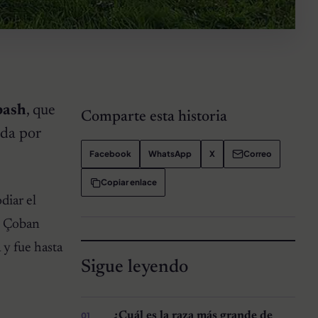
bash
, que
Comparte esta historia
ada por
Facebook
WhatsApp
X
Correo
Copiar enlace
diar el
o
Çoban
y fue hasta
Sigue leyendo
¿Cuál es la raza más grande de