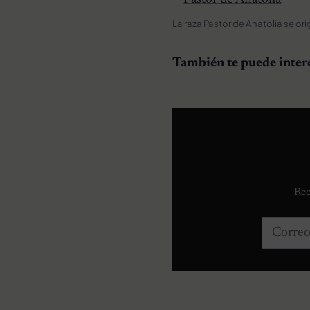
La raza Pastor de Anatolia se ori
También te puede inter
Rec
Correo e