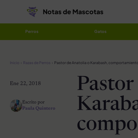
Saltar al contenido
Notas de Mascotas
Perros
Gatos
Inicio
Razas de Perros
Pastor
Ene 22, 2018
Karaba
Escrito por
Paula Quintero
compo