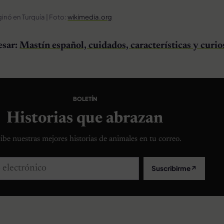
ginó en Turquía | Foto:
wikimedia.org
esar:
Mastín español, cuidados, características y curi
BOLETÍN
Historias que abrazan
ibe nuestras mejores historias de animales en tu correo.
lectrónico
Suscribirme
↗