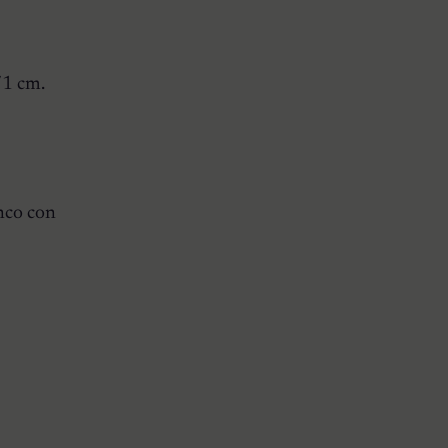
71 cm.
nco con