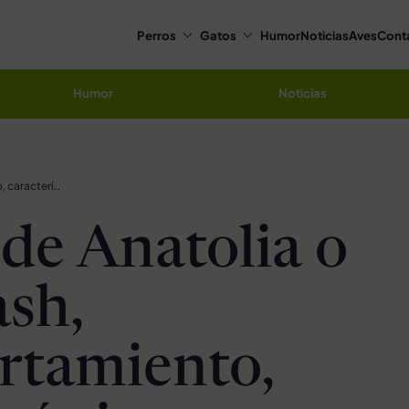
Perros
Gatos
Humor
Noticias
Aves
Cont
Humor
Noticias
Pastor de Anatolia o Karabash, comportamiento, características, curiosidades y cuidados
 de Anatolia o
sh,
rtamiento,