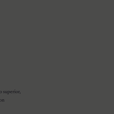
o superior,
son