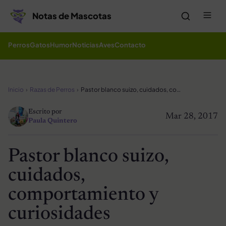
Saltar al contenido
Me
Notas de Mascotas
Perros
Gatos
Humor
Noticias
Aves
Contacto
Inicio
Razas de Perros
Pastor blanco suizo, cuidados, comportamiento y curiosidades
Escrito por
Mar 28, 2017
Paula Quintero
Pastor blanco suizo,
cuidados,
comportamiento y
curiosidades