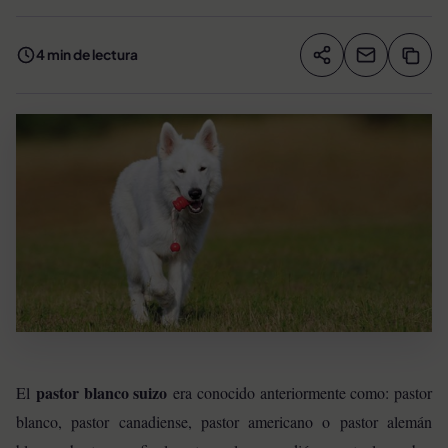
4 min de lectura
Compartir artíc
Copia
Compartir
pastor blanco suizo
El
era conocido anteriormente como: pastor
blanco, pastor canadiense, pastor americano o pastor alemán