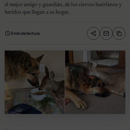
el mejor amigo y guardián, de los ciervos huérfanos y
heridos que llegan a su hogar.
3 min de lectura
Compartir artíc
Copia
Compartir