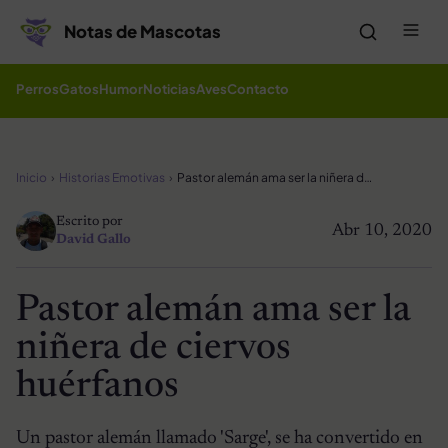
Saltar al contenido
Me
Notas de Mascotas
Perros
Gatos
Humor
Noticias
Aves
Contacto
Inicio
Historias Emotivas
Pastor alemán ama ser la niñera de ciervos huérfanos
Escrito por
Abr 10, 2020
David Gallo
Pastor alemán ama ser la
niñera de ciervos
huérfanos
Un pastor alemán llamado 'Sarge', se ha convertido en