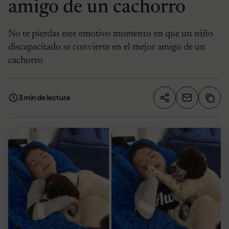
amigo de un cachorro
No te pierdas este emotivo momento en que un niño
discapacitado se convierte en el mejor amigo de un
cachorro
3 min de lectura
Compartir artíc
Copia
Compartir