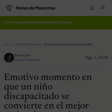
Saltar al contenido
Me
Notas de Mascotas
Perros
Gatos
Humor
Noticias
Aves
Contacto
Inicio
Historias Emotivas
Emotivo momento en que un niño discapacitado se convierte en el mejor amigo de un cachorro
Escrito por
Ago 1, 2018
Anyie Espinosa
Emotivo momento en
que un niño
discapacitado se
convierte en el mejor