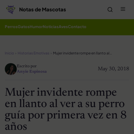
Saltar al contenido
Me
Notas de Mascotas
Perros
Gatos
Humor
Noticias
Aves
Contacto
Inicio
Historias Emotivas
Mujer invidente rompe en llanto al ver a su perro guía por primera vez en 8 años
Escrito por
May 30, 2018
Anyie Espinosa
Mujer invidente rompe
en llanto al ver a su perro
guía por primera vez en 8
años