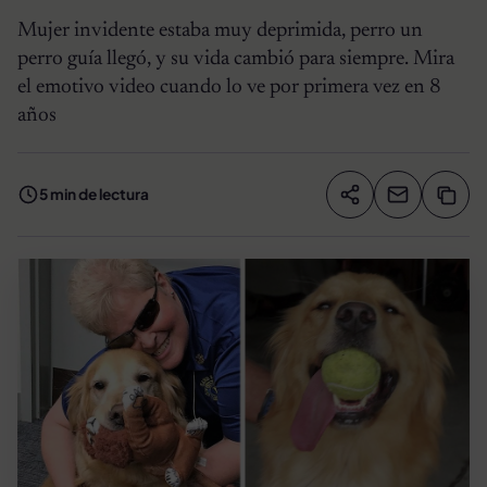
Mujer invidente estaba muy deprimida, perro un
perro guía llegó, y su vida cambió para siempre. Mira
el emotivo video cuando lo ve por primera vez en 8
años
5 min de lectura
Compartir artíc
Copia
Compartir