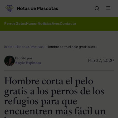
Saltar al contenido
Me
Notas de Mascotas
Perros
Gatos
Humor
Noticias
Aves
Contacto
Inicio
Historias Emotivas
Hombre corta el pelo gratis a los perros de los refugios para que encuentren más fácil un hogar
Escrito por
Feb 27, 2020
Anyie Espinosa
Hombre corta el pelo
gratis a los perros de los
refugios para que
encuentren más fácil un