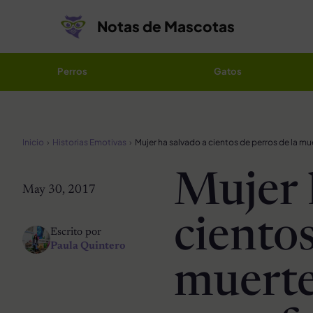
Saltar al contenido
Notas de Mascotas
Perros
Gatos
Inicio
Historias Emotivas
Mujer 
May 30, 2017
cientos
Escrito por
Paula Quintero
muerte