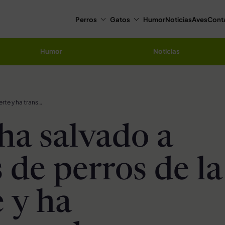
Perros
Gatos
Humor
Noticias
Aves
Cont
Humor
Noticias
Mujer ha salvado a cientos de perros de la muerte y ha transformado completamente sus vidas
ha salvado a
 de perros de la
 y ha