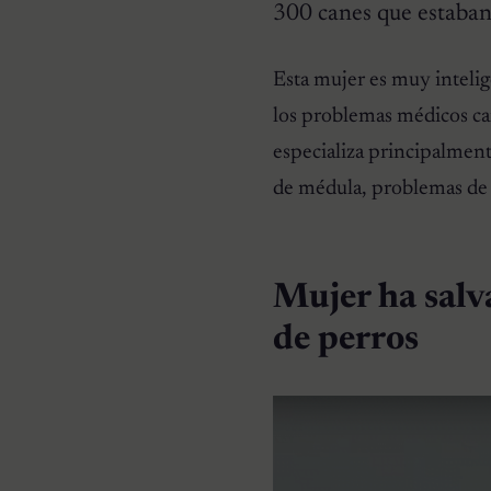
300 canes que estaban
HISTORIAS EMOTIVAS
Esta mujer es muy inteli
Pesaba poco más de un
kilo y estaba en la lista de
los problemas médicos ca
eutanasia: la historia
detrás de la cachorra que
especializa principalment
nadie daba por salvable
de médula, problemas de m
Mujer ha salv
de perros