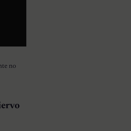
nte no
iervo