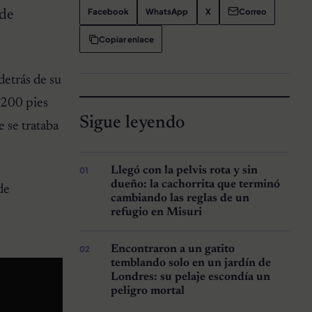
Facebook
WhatsApp
X
Correo
 de
Copiar enlace
detrás de su
 200 pies
Sigue leyendo
 se trataba
Llegó con la pelvis rota y sin
dueño: la cachorrita que terminó
de
cambiando las reglas de un
refugio en Misuri
Encontraron a un gatito
temblando solo en un jardín de
Londres: su pelaje escondía un
peligro mortal