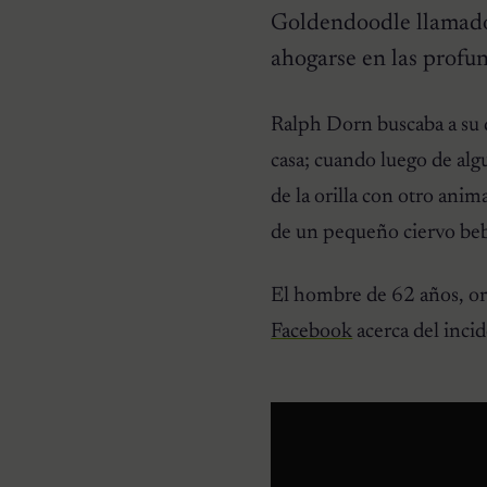
Goldendoodle llamado 
ahogarse en las profun
HISTORIAS EMOTIVAS
Ralph Dorn buscaba a su d
Pesaba poco más de un
kilo y estaba en la lista de
casa; cuando luego de al
eutanasia: la historia
detrás de la cachorra que
de la orilla con otro ani
nadie daba por salvable
de un pequeño ciervo be
El hombre de 62 años, ori
Facebook
acerca del incid