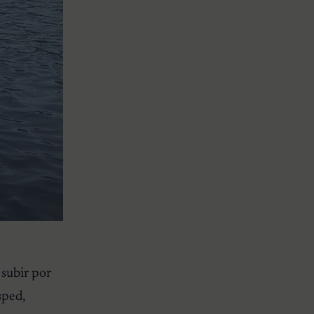
 subir por
sped,