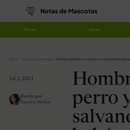
Saltar al contenido
Notas de Mascotas
Perros
Gatos
Inicio
Historias Emotivas
Hombre
Jul 1, 2021
perro 
Escrito por
Sandra Muñoz
salvan