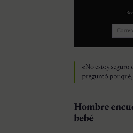
Rec
Correo e
«No estoy seguro d
preguntó por qué,
Hombre encuen
bebé