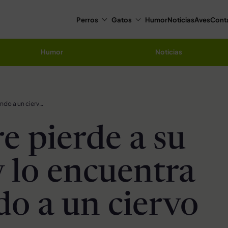
Perros
Gatos
Humor
Noticias
Aves
Cont
Humor
Noticias
Hombre pierde a su perro y lo encuentra salvando a un ciervo bebé
 pierde a su
y lo encuentra
do a un ciervo