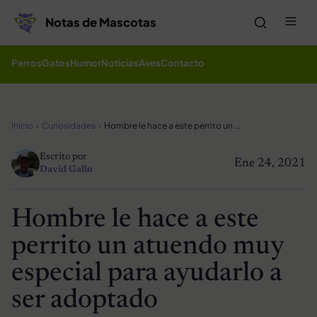
Saltar al contenido
Me
Notas de Mascotas
Perros
Gatos
Humor
Noticias
Aves
Contacto
Inicio
Curiosidades
Hombre le hace a este perrito un atuendo muy especial para ayudarlo a ser adoptado
Escrito por
Ene 24, 2021
David Gallo
Hombre le hace a este
perrito un atuendo muy
especial para ayudarlo a
ser adoptado