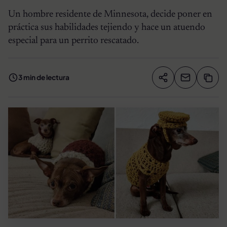
Un hombre residente de Minnesota, decide poner en
práctica sus habilidades tejiendo y hace un atuendo
especial para un perrito rescatado.
3 min de lectura
Compartir artíc
Copia
Compartir