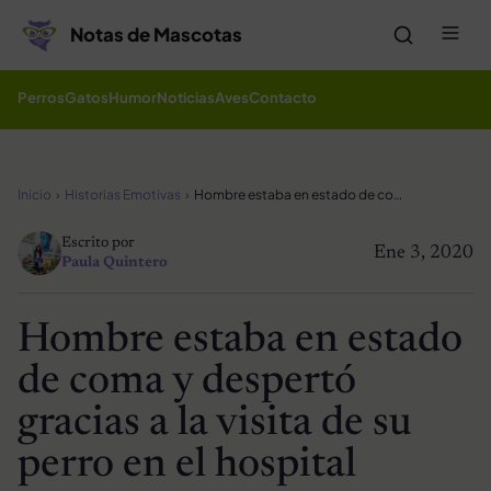
Saltar al contenido
Me
Notas de Mascotas
Perros
Gatos
Humor
Noticias
Aves
Contacto
Inicio
Historias Emotivas
Hombre estaba en estado de coma y despertó gracias a la visita de su perro en el hospital
Escrito por
Ene 3, 2020
Paula Quintero
Hombre estaba en estado
de coma y despertó
gracias a la visita de su
perro en el hospital