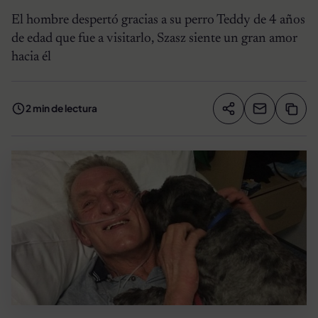
El hombre despertó gracias a su perro Teddy de 4 años
de edad que fue a visitarlo, Szasz siente un gran amor
hacia él
2 min de lectura
Compartir artíc
Copia
Compartir