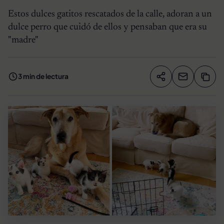
Estos dulces gatitos rescatados de la calle, adoran a un
dulce perro que cuidó de ellos y pensaban que era su
"madre"
3 min de lectura
Compartir artíc
Copia
Compartir