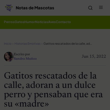
Saltar al contenido
Me
Notas de Mascotas
Perros
Gatos
Humor
Noticias
Aves
Contacto
Inicio
Historias Emotivas
Gatitos rescatados de la calle, adoran a un dulce perro y pensaban que era su «madre»
Escrito por
Jun 15, 2022
Sandra Muñoz
Gatitos rescatados de la
calle, adoran a un dulce
perro y pensaban que era
su «madre»