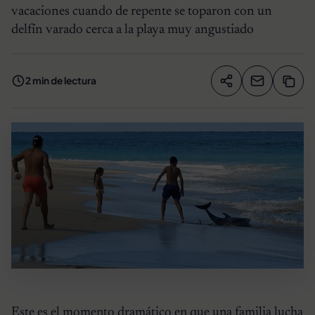
vacaciones cuando de repente se toparon con un
delfín varado cerca a la playa muy angustiado
2 min de lectura
Compartir artíc
Copia
Compartir
Este es el momento dramático en que una familia lucha