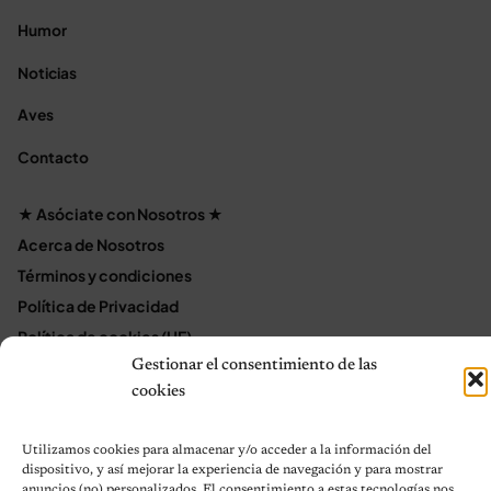
Humor
Noticias
Aves
Contacto
★ Asóciate con Nosotros ★
Acerca de Nosotros
Términos y condiciones
Política de Privacidad
Política de cookies (UE)
Mapa del sitio
Gestionar el consentimiento de las
cookies
Contáctanos
Terms and Conditions
Utilizamos cookies para almacenar y/o acceder a la información del
dispositivo, y así mejorar la experiencia de navegación y para mostrar
anuncios (no) personalizados. El consentimiento a estas tecnologías nos