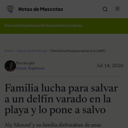
Saltar al contenido
Me
Notas de Mascotas
Perros
Gatos
Humor
Noticias
Aves
Contacto
Inicio
Historias Emotivas
Familia lucha para salvar a un delfín varado en la playa y lo pone a salvo
Escrito por
Jul 14, 2020
Anyie Espinosa
Familia lucha para salvar
a un delfín varado en la
playa y lo pone a salvo
Aly Monsef y su familia disfrutaban de unas