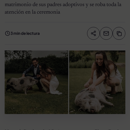
matrimonio de sus padres adoptivos y se roba toda la
atención en la ceremonia
3 min de lectura
Compartir artíc
Copia
Compartir