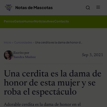
Saltar al contenido
Me
Notas de Mascotas
Perros
Gatos
Humor
Noticias
Aves
Contacto
Inicio
Curiosidades
Una cerdita es la dama de honor de esta mujer y se roba el espectáculo
Escrito por
Sep 3, 2021
Sandra Muñoz
Una cerdita es la dama de
honor de esta mujer y se
roba el espectáculo
Adorable cerdita es la dama de honor en el