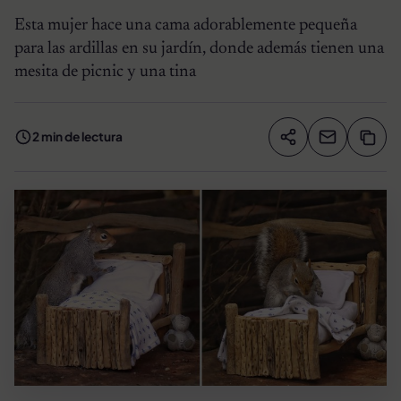
Esta mujer hace una cama adorablemente pequeña
para las ardillas en su jardín, donde además tienen una
mesita de picnic y una tina
2 min de lectura
Compartir artíc
Copia
Compartir