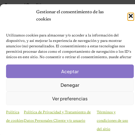
Terms and Conditions
Gestionar el consentimiento de las
cookies
© 2026 Notas de Mascotas
Política de privacidad
Utilizamos cookies para almacenar y/o acceder a la información del
dispositivo, y así mejorar la experiencia de navegación y para mostrar
anuncios (no) personalizados. El consentimiento a estas tecnologías nos
permitirá procesar datos como el comportamiento de navegación o los ID's
únicos en este sitio. No consentir o retirar el consentimiento, puede afectar
negativamente a ciertas características y funciones.
Aceptar
Denegar
Ver preferencias
Política
Política de Privacidad y Tratamiento de
Términos y
de cookies
Datos Personales Cliente y/o usuario
condiciones de uso
CURIOSIDADES
Pareja se despierta y encuentra a una perrita
del sitio
desconocida acurrucada en su cama