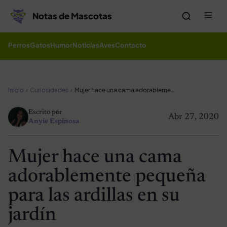
Saltar al contenido
Me
Notas de Mascotas
Perros
Gatos
Humor
Noticias
Aves
Contacto
Inicio
Curiosidades
Mujer hace una cama adorablemente pequeña para las ardillas en su jardín
Escrito por
Abr 27, 2020
Anyie Espinosa
Mujer hace una cama
adorablemente pequeña
para las ardillas en su
jardín