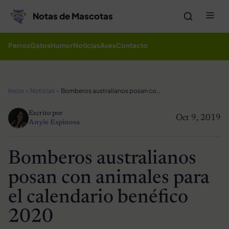
Saltar al contenido
Me
Notas de Mascotas
Perros
Gatos
Humor
Noticias
Aves
Contacto
Inicio
Noticias
Bomberos australianos posan con animales para el calendario benéfico 2020
Escrito por
Oct 9, 2019
Anyie Espinosa
Bomberos australianos
posan con animales para
el calendario benéfico
2020