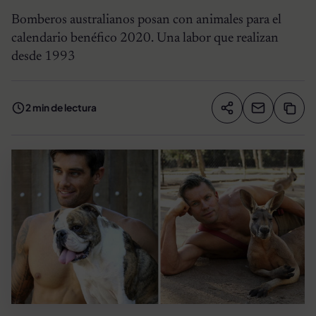
Bomberos australianos posan con animales para el
calendario benéfico 2020. Una labor que realizan
desde 1993
2 min de lectura
Compartir artíc
Copia
Compartir