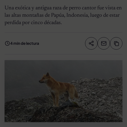
Una exótica y antigua raza de perro cantor fue vista en
las altas montañas de Papúa, Indonesia, luego de estar
perdida por cinco décadas.
4 min de lectura
Compartir artíc
Copia
Compartir