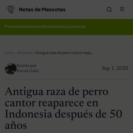
Saltar al contenido
Me
Notas de Mascotas
Perros
Gatos
Humor
Noticias
Aves
Contacto
Inicio
Noticias
Antigua raza de perro cantor reaparece en Indonesia después de 50 años
Escrito por
Sep 1, 2020
David Gallo
Antigua raza de perro
cantor reaparece en
Indonesia después de 50
años