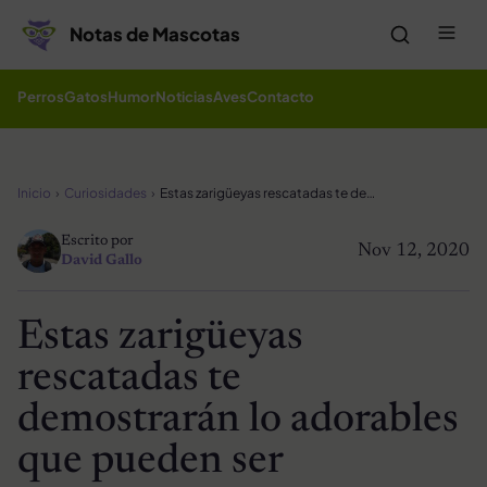
Saltar al contenido
Me
Notas de Mascotas
Perros
Gatos
Humor
Noticias
Aves
Contacto
Inicio
Curiosidades
Estas zarigüeyas rescatadas te demostrarán lo adorables que pueden ser
Escrito por
Nov 12, 2020
David Gallo
Estas zarigüeyas
rescatadas te
demostrarán lo adorables
que pueden ser