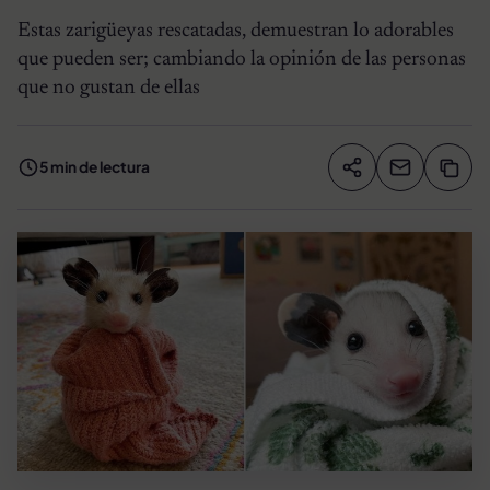
Estas zarigüeyas rescatadas, demuestran lo adorables
que pueden ser; cambiando la opinión de las personas
que no gustan de ellas
5 min de lectura
Compartir artíc
Copia
Compartir