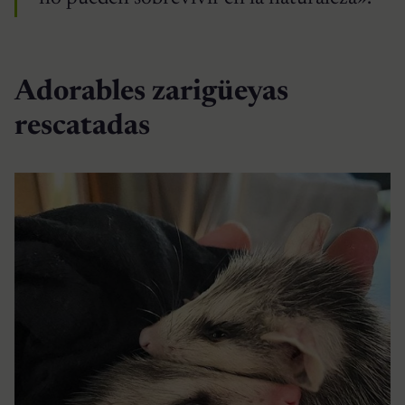
Adorables zarigüeyas
rescatadas