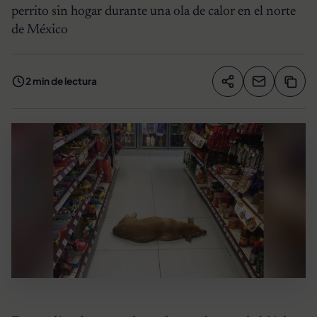
perrito sin hogar durante una ola de calor en el norte
de México
2 min de lectura
Compartir artíc
Copia
Compartir