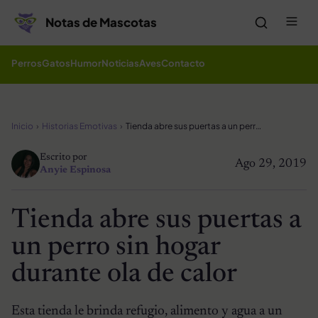
Saltar al contenido
Me
Notas de Mascotas
Perros
Gatos
Humor
Noticias
Aves
Contacto
Inicio
Historias Emotivas
Tienda abre sus puertas a un perro sin hogar durante ola de calor
Escrito por
Ago 29, 2019
Anyie Espinosa
Tienda abre sus puertas a
un perro sin hogar
durante ola de calor
Esta tienda le brinda refugio, alimento y agua a un