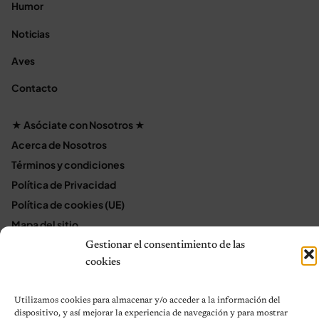
Humor
Noticias
Aves
Contacto
★ Asóciate con Nosotros ★
Acerca de Nosotros
Términos y condiciones
Política de Privacidad
Política de cookies (UE)
Mapa del sitio
Contáctanos
Gestionar el consentimiento de las
cookies
Terms and Conditions
Utilizamos cookies para almacenar y/o acceder a la información del
dispositivo, y así mejorar la experiencia de navegación y para mostrar