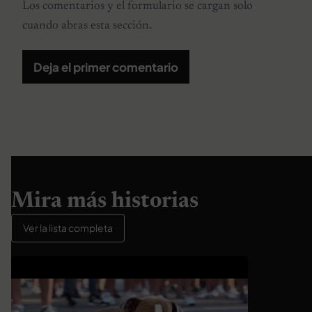
Los comentarios y el formulario se cargan solo
cuando abras esta sección.
Deja el primer comentario
Mira más historias
Ver la lista completa