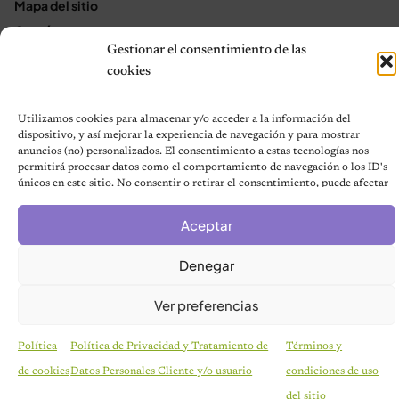
Mapa del sitio
Contáctanos
Gestionar el consentimiento de las
Terms and Conditions
cookies
Utilizamos cookies para almacenar y/o acceder a la información del
© 2026 Notas de Mascotas
dispositivo, y así mejorar la experiencia de navegación y para mostrar
Política de privacidad
anuncios (no) personalizados. El consentimiento a estas tecnologías nos
permitirá procesar datos como el comportamiento de navegación o los ID's
únicos en este sitio. No consentir o retirar el consentimiento, puede afectar
negativamente a ciertas características y funciones.
Aceptar
Denegar
Ver preferencias
Política
Política de Privacidad y Tratamiento de
Términos y
de cookies
Datos Personales Cliente y/o usuario
condiciones de uso
HISTORIAS EMOTIVAS
Pesaba poco más de un kilo y estaba en la lista de
del sitio