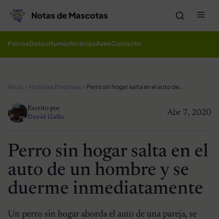
Saltar al contenido
Me
Notas de Mascotas
Perros
Gatos
Humor
Noticias
Aves
Contacto
Inicio
Historias Emotivas
Perro sin hogar salta en el auto de un hombre y se duerme inmediatamente
Escrito por
Abr 7, 2020
David Gallo
Perro sin hogar salta en el
auto de un hombre y se
duerme inmediatamente
Un perro sin hogar aborda el auto de una pareja, se