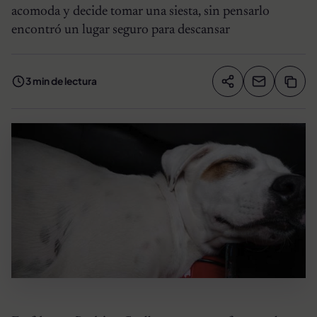
acomoda y decide tomar una siesta, sin pensarlo
encontró un lugar seguro para descansar
3 min de lectura
Compartir artíc
Copia
Compartir