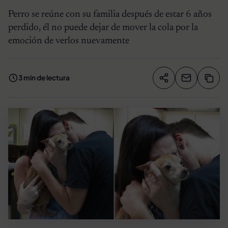
Perro se reúne con su familia después de estar 6 años
perdido, él no puede dejar de mover la cola por la
emoción de verlos nuevamente
3 min de lectura
Compartir artíc
Copia
Compartir