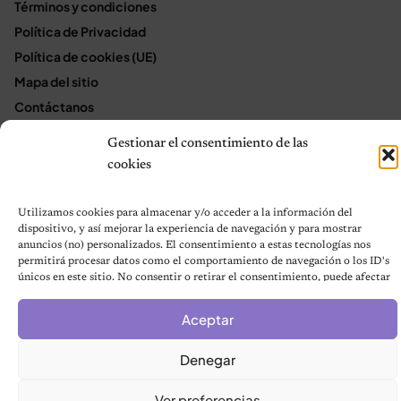
Términos y condiciones
Política de Privacidad
Política de cookies (UE)
Mapa del sitio
Contáctanos
Terms and Conditions
Gestionar el consentimiento de las
cookies
© 2026 Notas de Mascotas
Utilizamos cookies para almacenar y/o acceder a la información del
Política de privacidad
dispositivo, y así mejorar la experiencia de navegación y para mostrar
anuncios (no) personalizados. El consentimiento a estas tecnologías nos
permitirá procesar datos como el comportamiento de navegación o los ID's
únicos en este sitio. No consentir o retirar el consentimiento, puede afectar
negativamente a ciertas características y funciones.
Aceptar
Denegar
Ver preferencias