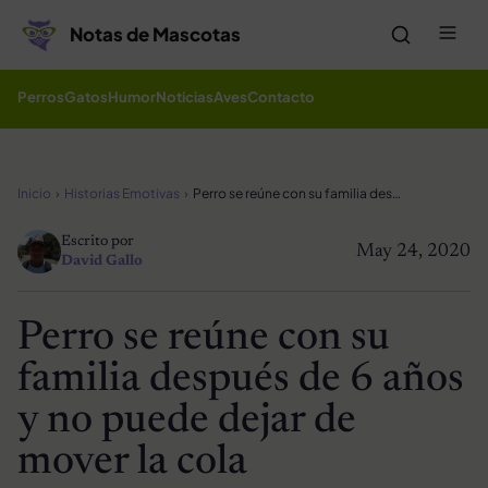
Saltar al contenido
Me
Notas de Mascotas
Perros
Gatos
Humor
Noticias
Aves
Contacto
Inicio
Historias Emotivas
Perro se reúne con su familia después de 6 años y no puede dejar de mover la cola
Escrito por
May 24, 2020
David Gallo
Perro se reúne con su
familia después de 6 años
y no puede dejar de
mover la cola