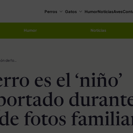
Perros
Gatos
Humor
Noticias
Aves
Cont
Humor
Noticias
Este perro es el ‘niño’ mejor portado durante la sesión de fotos familiar
rro es el ‘niño’
portado durante
de fotos familia