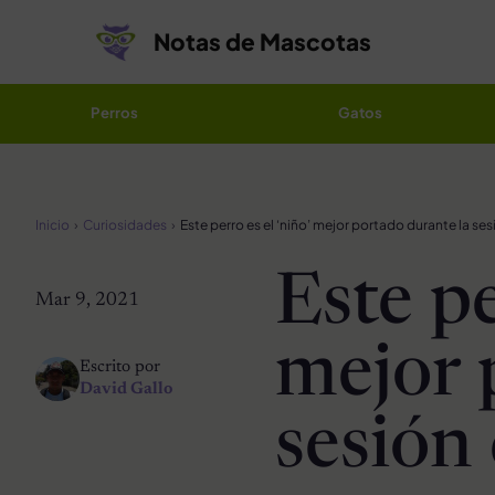
Saltar al contenido
Notas de Mascotas
Perros
Gatos
Inicio
Curiosidades
Este pe
Mar 9, 2021
mejor 
Escrito por
David Gallo
sesión 