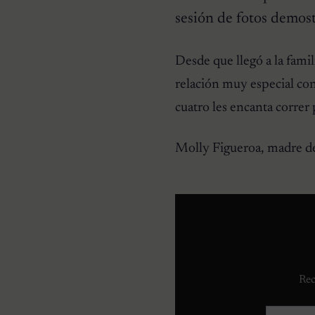
sesión de fotos demost
CURIOSIDADES
Desde que llegó a la fami
Pareja se despierta y
encuentra a una perrita
relación muy especial con
desconocida acurrucada en
su cama
cuatro les encanta correr p
Molly Figueroa, madre de
Rec