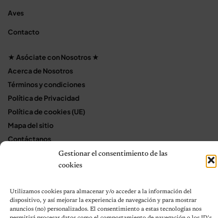
Aves
Contacto
★ Asóciate con Nosotros ★
Acerca de Nosotros
Términos y condiciones
Política de Privacidad
Política de cookies (UE)
Mapa del sitio
Contáctanos
Terms and Conditions
Gestionar el consentimiento de las
cookies
© 2026 Notas de Mascotas
Utilizamos cookies para almacenar y/o acceder a la información del
Política de privacidad
dispositivo, y así mejorar la experiencia de navegación y para mostrar
anuncios (no) personalizados. El consentimiento a estas tecnologías nos