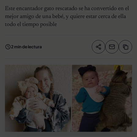
Este encantador gato rescatado se ha convertido en el
mejor amigo de una bebé, y quiere estar cerca de ella
todo el tiempo posible
2 min de lectura
Compartir artíc
Copia
Compartir