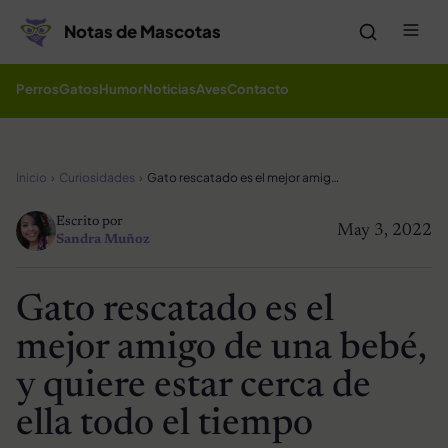
Saltar al contenido
Me
Notas de Mascotas
Perros
Gatos
Humor
Noticias
Aves
Contacto
Inicio
Curiosidades
Gato rescatado es el mejor amigo de una bebé, y quiere estar cerca de ella todo el tiempo
Escrito por
May 3, 2022
Sandra Muñoz
Gato rescatado es el
mejor amigo de una bebé,
y quiere estar cerca de
ella todo el tiempo