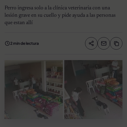
Perro ingresa solo a la clínica veterinaria con una
lesión grave en su cuello y pide ayuda a las personas
que estan allí
2 min de lectura
Compartir artíc
Copia
Compartir