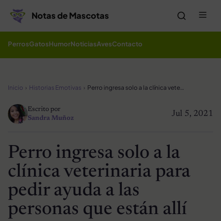
Saltar al contenido
Me
Notas de Mascotas
Perros
Gatos
Humor
Noticias
Aves
Contacto
Inicio
Historias Emotivas
Perro ingresa solo a la clínica veterinaria para pedir ayuda a las personas que están allí
Escrito por
Jul 5, 2021
Sandra Muñoz
Perro ingresa solo a la
clínica veterinaria para
pedir ayuda a las
personas que están allí