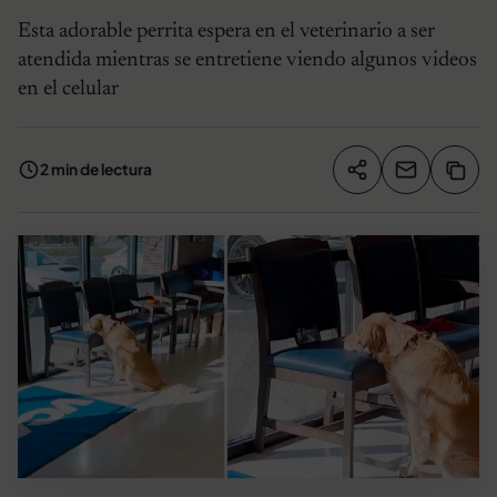
Esta adorable perrita espera en el veterinario a ser
atendida mientras se entretiene viendo algunos videos
en el celular
2 min de lectura
Compartir artíc
Copia
Compartir