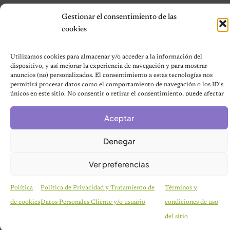
Mapa del sitio
Gestionar el consentimiento de las
Contáctanos
cookies
Terms and Conditions
Utilizamos cookies para almacenar y/o acceder a la información del
dispositivo, y así mejorar la experiencia de navegación y para mostrar
anuncios (no) personalizados. El consentimiento a estas tecnologías nos
© 2026 Notas de Mascotas
permitirá procesar datos como el comportamiento de navegación o los ID's
Política de privacidad
únicos en este sitio. No consentir o retirar el consentimiento, puede afectar
negativamente a ciertas características y funciones.
Aceptar
Denegar
Ver preferencias
Política
Política de Privacidad y Tratamiento de
Términos y
de cookies
Datos Personales Cliente y/o usuario
condiciones de uso
del sitio