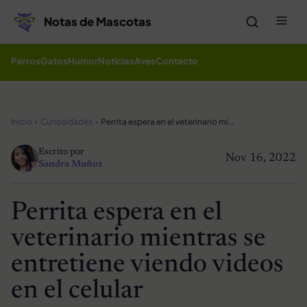
Saltar al contenido
Me
Notas de Mascotas
Perros
Gatos
Humor
Noticias
Aves
Contacto
Inicio
Curiosidades
Perrita espera en el veterinario mientras se entretiene viendo videos en el celular
Escrito por
Nov 16, 2022
Sandra Muñoz
Perrita espera en el
veterinario mientras se
entretiene viendo videos
en el celular