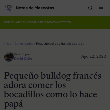
Saltar al contenido
Me
Notas de Mascotas
Perros
Gatos
Humor
Noticias
Aves
Contacto
Inicio
Curiosidades
Pequeño bulldog francés adora comer los bocadillos como lo hace papá
Escrito por
Ago 22, 2020
David Gallo
Pequeño bulldog francés
adora comer los
bocadillos como lo hace
papá