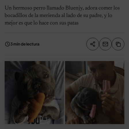
Un hermoso perro llamado Bluenjy, adora comer los
bocadillos de la merienda al lado de su padre, y lo
mejor es que lo hace con sus patas
3 min de lectura
Compartir artíc
Copia
Compartir