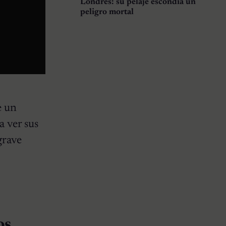
Londres: su pelaje escondía un
peligro mortal
e un
a ver sus
grave
os