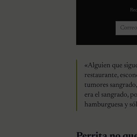
Rec
Correo e
«Alguien que sigu
restaurante, escond
tumores sangrado, 
era el sangrado, p
hamburguesa y sólo
Perrita no qu