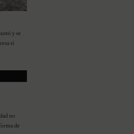
sustó y se
eesa si
ldad no
 forma de