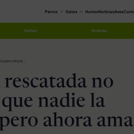
Perros
Gatos
Humor
Noticias
Aves
Cont
Humor
Noticias
Perrita rescatada no dejaba que nadie la tocara pero ahora ama los besos
a rescatada no
 que nadie la
 pero ahora ama