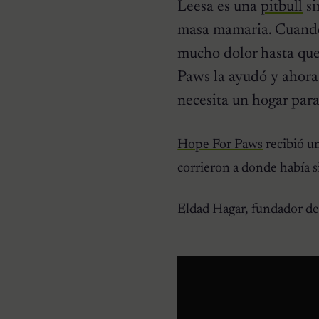
Leesa es una
pitbull
si
masa mamaria. Cuando
mucho dolor hasta que
Paws la ayudó y ahora 
necesita un hogar par
HISTORIAS EMOTIVAS
Pesaba poco más de un
kilo y estaba en la lista de
Hope For Paws
recibió un
eutanasia: la historia
detrás de la cachorra que
corrieron a donde había s
nadie daba por salvable
Eldad Hagar, fundador de