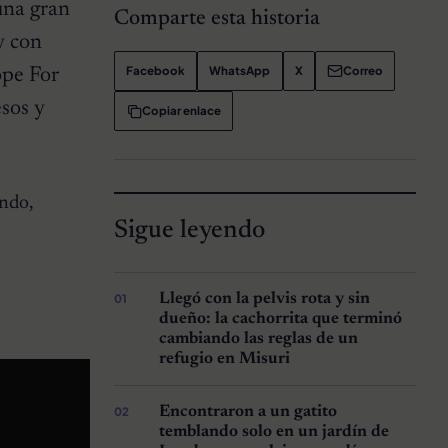
una gran
Comparte esta historia
y con
Facebook
WhatsApp
X
Correo
ope For
esos y
Copiar enlace
ando,
Sigue leyendo
Llegó con la pelvis rota y sin
dueño: la cachorrita que terminó
cambiando las reglas de un
refugio en Misuri
Encontraron a un gatito
temblando solo en un jardín de