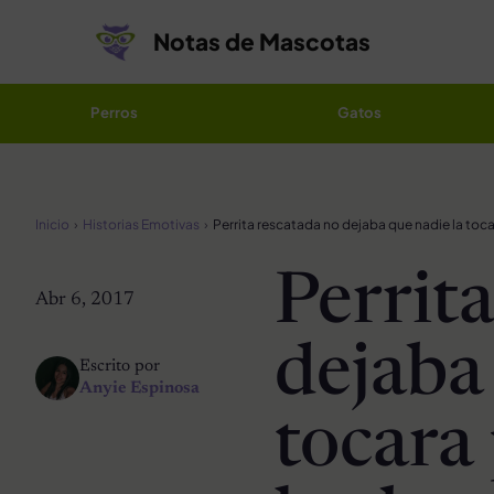
Saltar al contenido
Notas de Mascotas
Perros
Gatos
Inicio
Historias Emotivas
Perrit
Abr 6, 2017
dejaba
Escrito por
Anyie Espinosa
tocara