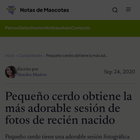
Saltar al contenido
Me
Notas de Mascotas
Perros
Gatos
Humor
Noticias
Aves
Contacto
Inicio
Curiosidades
Pequeño cerdo obtiene la más adorable sesión de fotos de recién nacido
Escrito por
Sep 24, 2020
Sandra Muñoz
Pequeño cerdo obtiene la
más adorable sesión de
fotos de recién nacido
Pequeño cerdo tiene una adorable sesión fotográfica