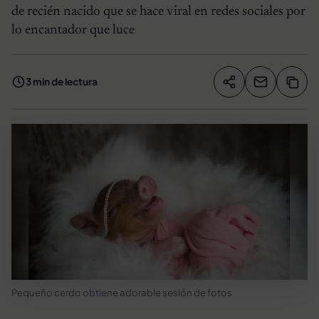
de recién nacido que se hace viral en redes sociales por
lo encantador que luce
3 min de lectura
Compartir artíc
Copia
Compartir
Pequeño cerdo obtiene adorable sesión de fotos