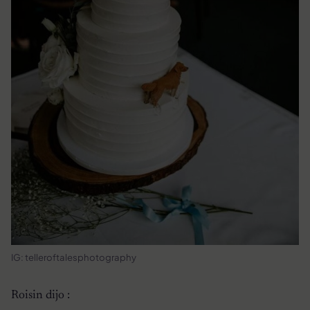
IG: telleroftalesphotography
Roisin dijo :