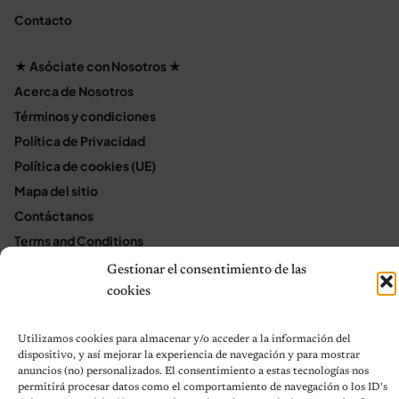
Contacto
★ Asóciate con Nosotros ★
Acerca de Nosotros
Términos y condiciones
Política de Privacidad
Política de cookies (UE)
Mapa del sitio
Contáctanos
Terms and Conditions
Gestionar el consentimiento de las
cookies
© 2026 Notas de Mascotas
Política de privacidad
Utilizamos cookies para almacenar y/o acceder a la información del
dispositivo, y así mejorar la experiencia de navegación y para mostrar
anuncios (no) personalizados. El consentimiento a estas tecnologías nos
permitirá procesar datos como el comportamiento de navegación o los ID's