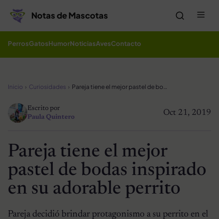
Saltar al contenido
Me
Notas de Mascotas
Perros
Gatos
Humor
Noticias
Aves
Contacto
Inicio
Curiosidades
Pareja tiene el mejor pastel de bodas inspirado en su adorable perrito
Escrito por
Oct 21, 2019
Paula Quintero
Pareja tiene el mejor
pastel de bodas inspirado
en su adorable perrito
Pareja decidió brindar protagonismo a su perrito en el