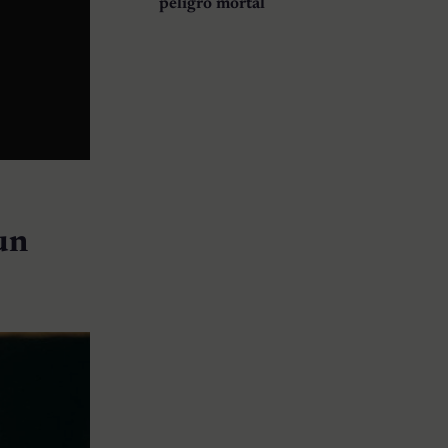
peligro mortal
un