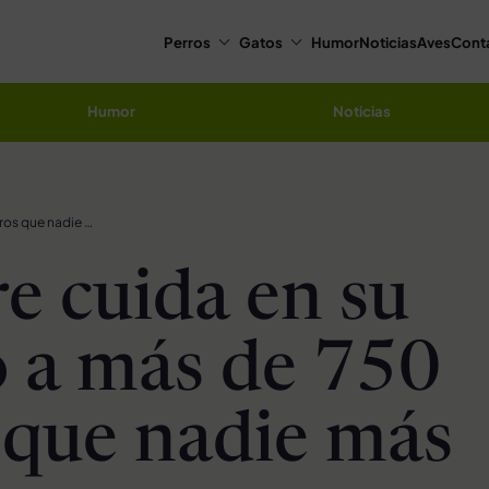
Perros
Gatos
Humor
Noticias
Aves
Cont
Humor
Noticias
Hombre cuida en su refugio a más de 750 perros que nadie más quería
 cuida en su
o a más de 750
 que nadie más