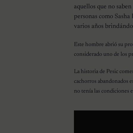
aquellos que no saben 
personas como Sasha P
varios años brindándo
HISTORIAS EMOTIVAS
Este hombre abrió su pro
Pesaba poco más de un
kilo y estaba en la lista de
considerado uno de los pr
eutanasia: la historia
detrás de la cachorra que
nadie daba por salvable
La historia de Pesic come
cachorros abandonados en
no tenía las condiciones 