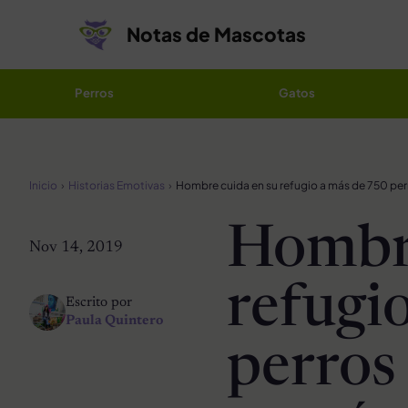
Saltar al contenido
Notas de Mascotas
Perros
Gatos
Inicio
Historias Emotivas
Hombre
Nov 14, 2019
refugi
Escrito por
Paula Quintero
perros