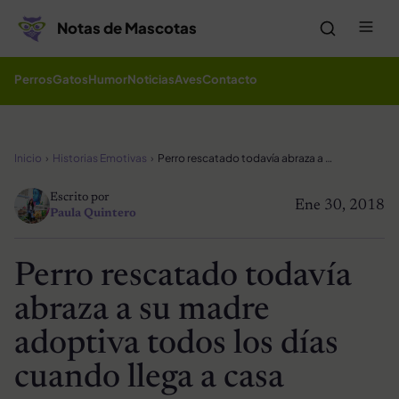
Saltar al contenido
Me
Notas de Mascotas
Perros
Gatos
Humor
Noticias
Aves
Contacto
Inicio
Historias Emotivas
Perro rescatado todavía abraza a su madre adoptiva todos los días cuando llega a casa
Escrito por
Ene 30, 2018
Paula Quintero
Perro rescatado todavía
abraza a su madre
adoptiva todos los días
cuando llega a casa