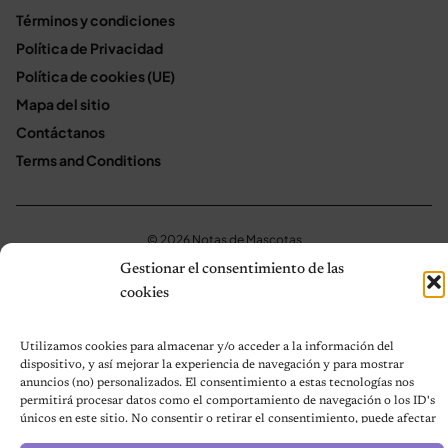
Términos y condiciones
Política de Privacidad
Política de cookies (UE)
Mapa del sitio
Contáctanos
Terms and Conditions
© 2026 Notas de Mascotas
Política de privacidad
Gestionar el consentimiento de las
cookies
Utilizamos cookies para almacenar y/o acceder a la información del
dispositivo, y así mejorar la experiencia de navegación y para mostrar
anuncios (no) personalizados. El consentimiento a estas tecnologías nos
permitirá procesar datos como el comportamiento de navegación o los ID's
únicos en este sitio. No consentir o retirar el consentimiento, puede afectar
negativamente a ciertas características y funciones.