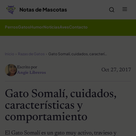
Saltar al contenido
Me
Notas de Mascotas
Perros
Gatos
Humor
Noticias
Aves
Contacto
Inicio
Razas de Gatos
Gato Somalí, cuidados, características y comportamiento
Escrito por
Oct 27, 2017
Angie Libreros
Gato Somalí, cuidados,
características y
comportamiento
El Gato Somalí es un gato muy activo, travieso y