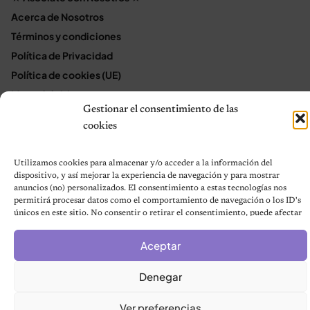
Acerca de Nosotros
Términos y condiciones
Política de Privacidad
Política de cookies (UE)
Mapa del sitio
Gestionar el consentimiento de las
Contáctanos
cookies
Terms and Conditions
Utilizamos cookies para almacenar y/o acceder a la información del
dispositivo, y así mejorar la experiencia de navegación y para mostrar
© 2026 Notas de Mascotas
anuncios (no) personalizados. El consentimiento a estas tecnologías nos
Política de privacidad
permitirá procesar datos como el comportamiento de navegación o los ID's
únicos en este sitio. No consentir o retirar el consentimiento, puede afectar
negativamente a ciertas características y funciones.
Aceptar
Denegar
Ver preferencias