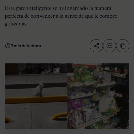
Este gato inteligente se ha ingeniado la manera
perfecta de convencer a la gente de que le compre
golosinas
3 min de lectura
Compartir artíc
Copia
Compartir