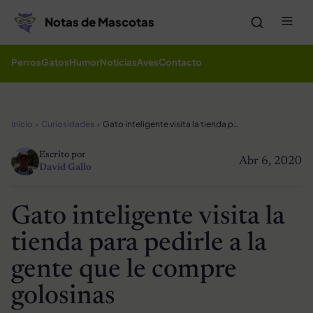
Saltar al contenido
Me
Notas de Mascotas
Perros
Gatos
Humor
Noticias
Aves
Contacto
Inicio
Curiosidades
Gato inteligente visita la tienda para pedirle a la gente que le compre golosinas
Escrito por
Abr 6, 2020
David Gallo
Gato inteligente visita la
tienda para pedirle a la
gente que le compre
golosinas