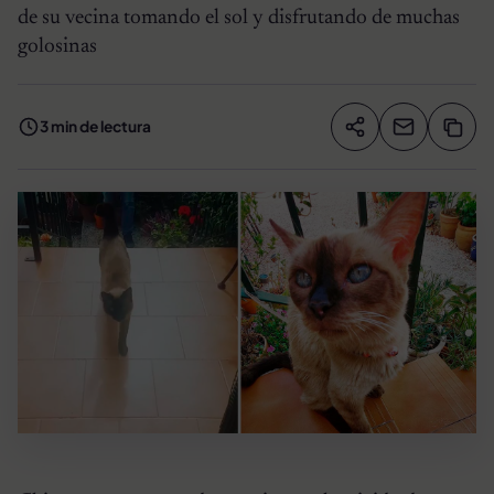
de su vecina tomando el sol y disfrutando de muchas
golosinas
3 min de lectura
Compartir artíc
Copia
Compartir