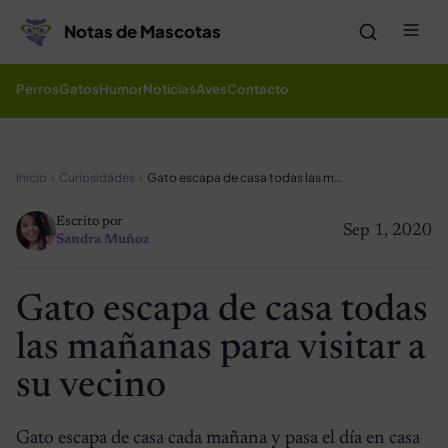
Saltar al contenido
Me
Notas de Mascotas
Perros
Gatos
Humor
Noticias
Aves
Contacto
Inicio
Curiosidades
Gato escapa de casa todas las mañanas para visitar a su vecino
Escrito por
Sep 1, 2020
Sandra Muñoz
Gato escapa de casa todas
las mañanas para visitar a
su vecino
Gato escapa de casa cada mañana y pasa el día en casa