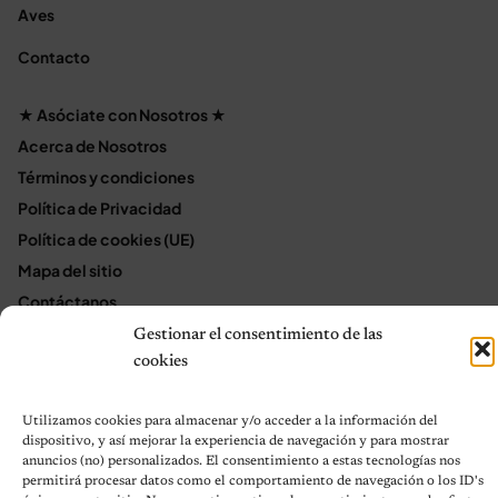
Aves
Contacto
★ Asóciate con Nosotros ★
Acerca de Nosotros
Términos y condiciones
Política de Privacidad
Política de cookies (UE)
Mapa del sitio
Contáctanos
Terms and Conditions
Gestionar el consentimiento de las
cookies
© 2026 Notas de Mascotas
Utilizamos cookies para almacenar y/o acceder a la información del
Política de privacidad
dispositivo, y así mejorar la experiencia de navegación y para mostrar
anuncios (no) personalizados. El consentimiento a estas tecnologías nos
permitirá procesar datos como el comportamiento de navegación o los ID's