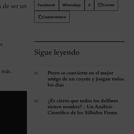
Facebook
WhatsApp
X
Correo
a de ser un
Copiar enlace
os
Sigue leyendo
 más.
Perro se convierte en el mejor
amigo de un coyote y juegan todos
los días
¿Es cierto que todos los delfines
tienen nombre? – Un Análisis
Científico de los Silbidos Firma