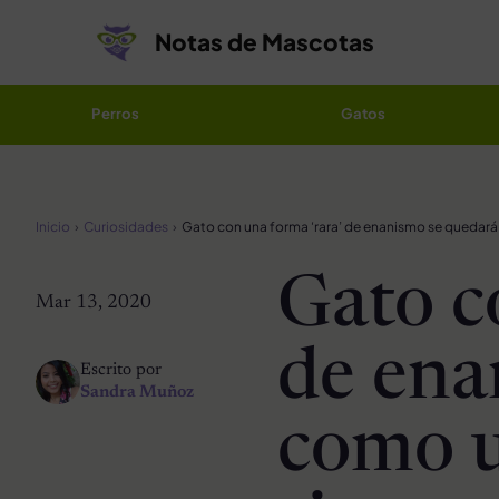
Saltar al contenido
Notas de Mascotas
Perros
Gatos
Inicio
Curiosidades
Gato c
Mar 13, 2020
de ena
Escrito por
Sandra Muñoz
como u