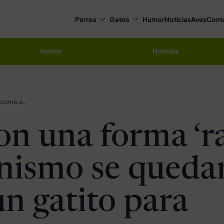
Perros
Gatos
Humor
Noticias
Aves
Cont
Humor
Noticias
Gato con una forma ‘rara’ de enanismo se quedará como un gatito para siempre
on una forma ‘ra
nismo se queda
n gatito para