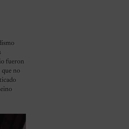
idismo
s
cio fueron
o que no
ticado
Reino