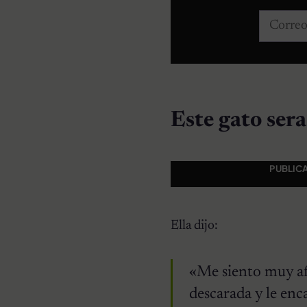
Correo e
Este gato ser
PUBLIC
Ella dijo:
«Me siento muy af
descarada y le enc