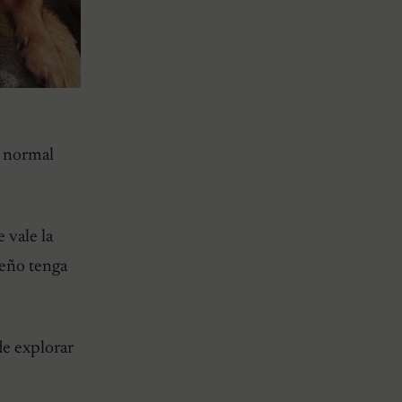
n normal
 vale la
ueño tenga
de explorar