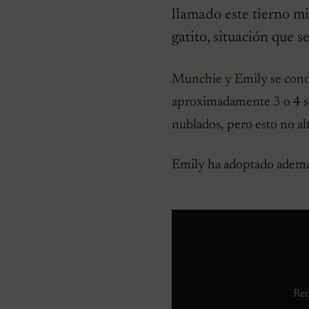
llamado este tierno mi
gatito, situación que 
CURIOSIDADES
Munchie y Emily se cono
Pareja se despierta y
encuentra a una perrita
aproximadamente 3 o 4 s
desconocida acurrucada en
su cama
nublados, pero esto no alt
Emily ha adoptado ademas
Rec