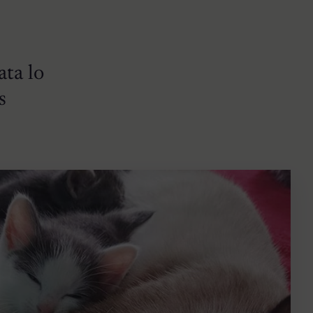
ta lo
s