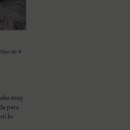
elino de 4
staba muy
da para
ni lo