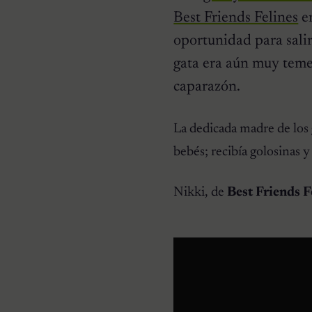
Best Friends Felines
en
oportunidad para salir
gata era aún muy temer
caparazón.
HISTORIAS EMOTIVAS
Pesaba poco más de un
kilo y estaba en la lista de
La dedicada madre de los g
eutanasia: la historia
detrás de la cachorra que
bebés; recibía golosinas y
nadie daba por salvable
Nikki, de
Best Friends F