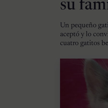
su fami
Un pequeño gati
aceptó y lo conv
cuatro gatitos b