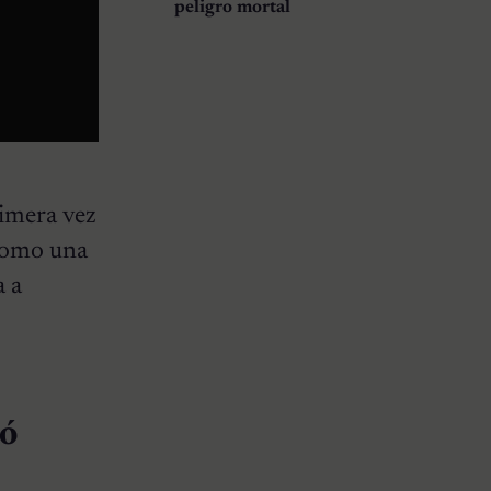
peligro mortal
rimera vez
 como una
a a
tó