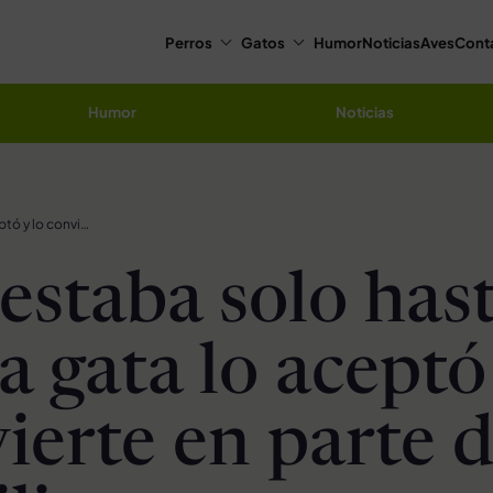
Perros
Gatos
Humor
Noticias
Aves
Cont
Humor
Noticias
Gatito estaba solo hasta que una gata lo aceptó y lo convierte en parte de su familia
 estaba solo has
a gata lo aceptó
ierte en parte 