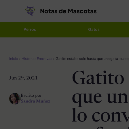
Saltar al contenido
Notas de Mascotas
Perros
Gatos
Inicio
Historias Emotivas
Gatito
Jun 29, 2021
que un
Escrito por
Sandra Muñoz
lo conv