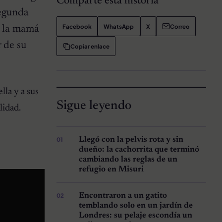
Comparte esta historia
segunda
Facebook
WhatsApp
X
Correo
te la mamá
r de su
Copiar enlace
lla y a sus
Sigue leyendo
lidad.
Llegó con la pelvis rota y sin
dueño: la cachorrita que terminó
cambiando las reglas de un
refugio en Misuri
Encontraron a un gatito
temblando solo en un jardín de
Londres: su pelaje escondía un