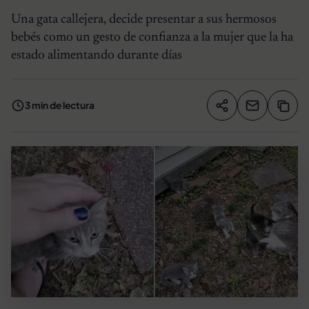
Una gata callejera, decide presentar a sus hermosos
bebés como un gesto de confianza a la mujer que la ha
estado alimentando durante días
3 min de lectura
Compartir artíc
Copia
Compartir