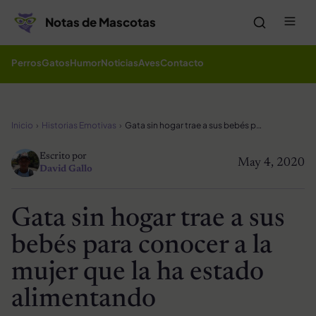
Saltar al contenido
Me
Notas de Mascotas
Perros
Gatos
Humor
Noticias
Aves
Contacto
Inicio
Historias Emotivas
Gata sin hogar trae a sus bebés para conocer a la mujer que la ha estado alimentando
Escrito por
May 4, 2020
David Gallo
Gata sin hogar trae a sus
bebés para conocer a la
mujer que la ha estado
alimentando