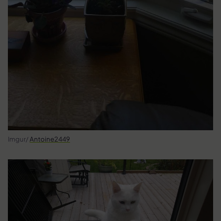
Imgur/
Antoine2449