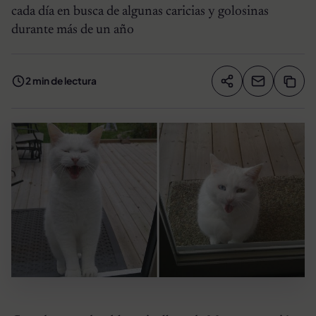
cada día en busca de algunas caricias y golosinas
durante más de un año
2 min de lectura
Compartir artíc
Copia
Compartir