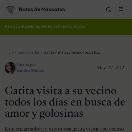
Saltar al contenido
Me
Notas de Mascotas
Perros
Gatos
Humor
Noticias
Aves
Contacto
Inicio
Curiosidades
Gatita visita a su vecino todos los días en busca de amor y golosinas
Escrito por
May 27, 2021
Sandra Muñoz
Gatita visita a su vecino
todos los días en busca de
amor y golosinas
Esta encantadora y esponjosa gatita visita a su vecino