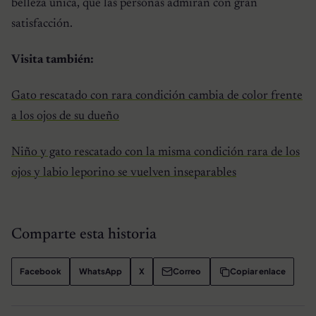
belleza única, que las personas admiran con gran
satisfacción.
Visita también:
Gato rescatado con rara condición cambia de color frente
a los ojos de su dueño
Niño y gato rescatado con la misma condición rara de los
ojos y labio leporino se vuelven inseparables
Comparte esta historia
Facebook
WhatsApp
X
Correo
Copiar enlace