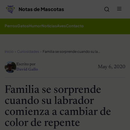
Saltar al contenido
Me
Notas de Mascotas
Perros
Gatos
Humor
Noticias
Aves
Contacto
Inicio
Curiosidades
Familia se sorprende cuando su labrador comienza a cambiar de color de repente
Escrito por
May 6, 2020
David Gallo
Familia se sorprende
cuando su labrador
comienza a cambiar de
color de repente