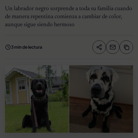
Un labrador negro sorprende a toda su familia cuando
de manera repentina comienza a cambiar de color,
aunque sigue siendo hermoso
3 min de lectura
Compartir artíc
Copia
Compartir