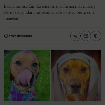
Esta amorosa familia encontró la forma más dulce y
tierna de ayudar a superar las crisis de su perro con
ansiedad
3 min de lectura
Compartir artíc
Copia
Compartir