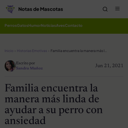
Saltar al contenido
Me
Notas de Mascotas
Perros
Gatos
Humor
Noticias
Aves
Contacto
Inicio
Historias Emotivas
Familia encuentra la manera más linda de ayudar a su perro con ansiedad
Escrito por
Jun 21, 2021
Sandra Muñoz
Familia encuentra la
manera más linda de
ayudar a su perro con
ansiedad