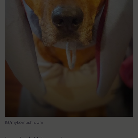
IG/mykomushroom