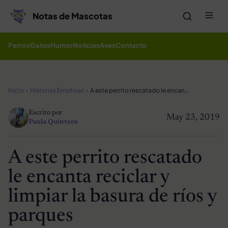
Saltar al contenido
Me
Notas de Mascotas
Perros
Gatos
Humor
Noticias
Aves
Contacto
Inicio
Historias Emotivas
A este perrito rescatado le encanta reciclar y limpiar la basura de ríos y parques
Escrito por
May 23, 2019
Paula Quintero
A este perrito rescatado
le encanta reciclar y
limpiar la basura de ríos y
parques