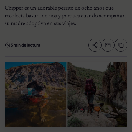
Chipper es un adorable perrito de ocho años que
recolecta basura de ríos y parques cuando acompaña a
su madre adoptiva en sus viajes.
3 min de lectura
Compartir artíc
Copia
Compartir