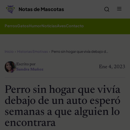
Saltar al contenido
Me
Notas de Mascotas
Perros
Gatos
Humor
Noticias
Aves
Contacto
Inicio
Historias Emotivas
Perro sin hogar que vivía debajo de un auto esperó semanas a que alguien lo encontrara
Escrito por
Ene 4, 2023
Sandra Muñoz
Perro sin hogar que vivía
debajo de un auto esperó
semanas a que alguien lo
encontrara