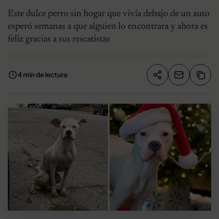
Este dulce perro sin hogar que vivía debajo de un auto
esperó semanas a que alguien lo encontrara y ahora es
feliz gracias a sus rescatistas
4 min de lectura
Compartir artíc
Copia
Compartir