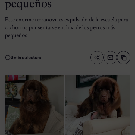
pequeños
Este enorme terranova es expulsado de la escuela para
cachorros por sentarse encima de los perros más
pequeños
3 min de lectura
Compartir artíc
Copia
Compartir