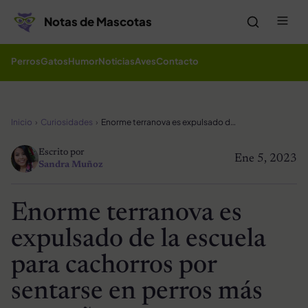
Saltar al contenido
Me
Notas de Mascotas
Perros
Gatos
Humor
Noticias
Aves
Contacto
Inicio
Curiosidades
Enorme terranova es expulsado de la escuela para cachorros por sentarse en perros más pequeños
Escrito por
Ene 5, 2023
Sandra Muñoz
Enorme terranova es
expulsado de la escuela
para cachorros por
sentarse en perros más