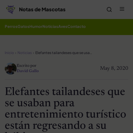
Saltar al contenido
Me
Notas de Mascotas
Perros
Gatos
Humor
Noticias
Aves
Contacto
Inicio
Noticias
Elefantes tailandeses que se usaban para entretenimiento turístico están regresando a su hábitat
Escrito por
May 8, 2020
David Gallo
Elefantes tailandeses que
se usaban para
entretenimiento turístico
están regresando a su