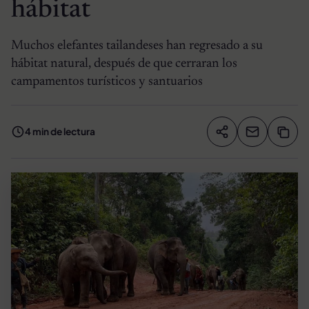
hábitat
Muchos elefantes tailandeses han regresado a su
hábitat natural, después de que cerraran los
campamentos turísticos y santuarios
4 min de lectura
Compartir artíc
Copia
Compartir