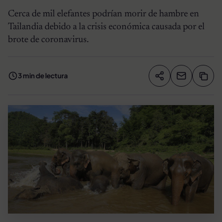
Cerca de mil elefantes podrían morir de hambre en
Tailandia debido a la crisis económica causada por el
brote de coronavirus.
3 min de lectura
Compartir artíc
Copia
Compartir