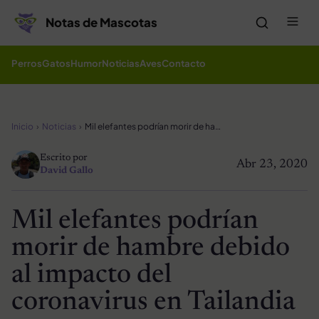
Saltar al contenido
Me
Notas de Mascotas
Perros
Gatos
Humor
Noticias
Aves
Contacto
Inicio
Noticias
Mil elefantes podrían morir de hambre debido al impacto del coronavirus en Tailandia
Escrito por
Abr 23, 2020
David Gallo
Mil elefantes podrían
morir de hambre debido
al impacto del
coronavirus en Tailandia