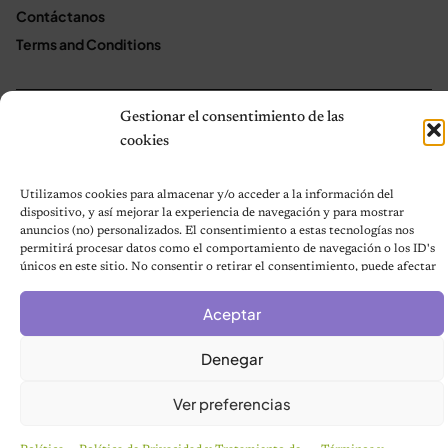
Contáctanos
Terms and Conditions
Gestionar el consentimiento de las
© 2026 Notas de Mascotas
cookies
Política de privacidad
Utilizamos cookies para almacenar y/o acceder a la información del
dispositivo, y así mejorar la experiencia de navegación y para mostrar
anuncios (no) personalizados. El consentimiento a estas tecnologías nos
permitirá procesar datos como el comportamiento de navegación o los ID's
únicos en este sitio. No consentir o retirar el consentimiento, puede afectar
negativamente a ciertas características y funciones.
Aceptar
Denegar
Ver preferencias