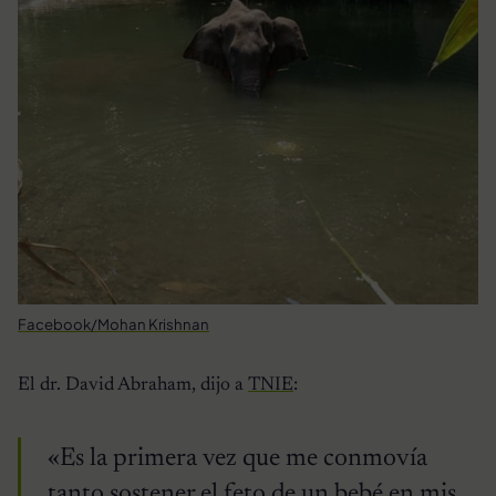
Facebook/Mohan Krishnan
El dr. David Abraham, dijo a
TNIE
:
«Es la primera vez que me conmovía
tanto sostener el feto de un bebé en mis