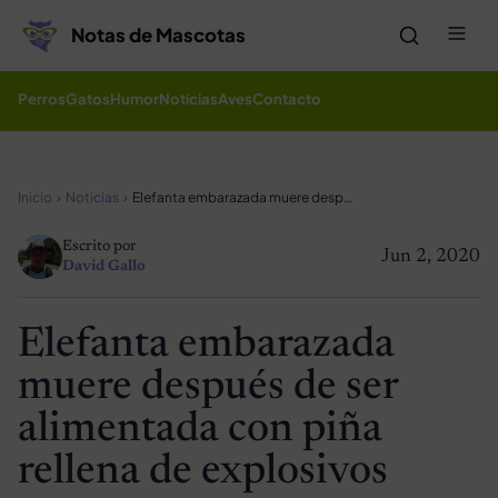
Saltar al contenido
Me
Notas de Mascotas
Perros
Gatos
Humor
Noticias
Aves
Contacto
Inicio
Noticias
Elefanta embarazada muere después de ser alimentada con piña rellena de explosivos
Escrito por
Jun 2, 2020
David Gallo
Elefanta embarazada
muere después de ser
alimentada con piña
rellena de explosivos