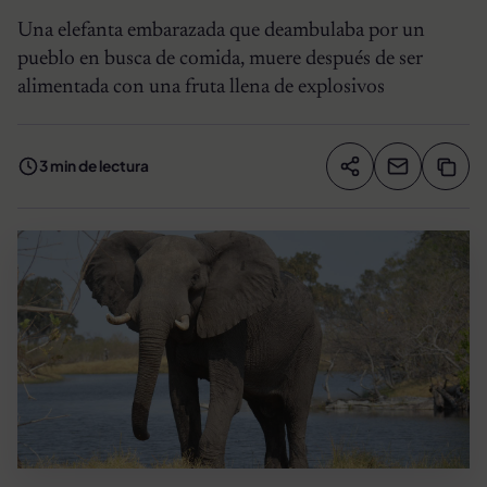
Una elefanta embarazada que deambulaba por un
pueblo en busca de comida, muere después de ser
alimentada con una fruta llena de explosivos
3 min de lectura
Compartir artíc
Copia
Compartir