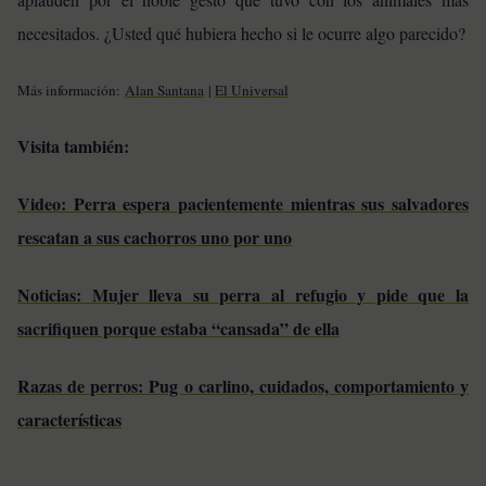
necesitados. ¿Usted qué hubiera hecho si le ocurre algo parecido?
Más información:
Alan Santana
|
El Universal
Visita también:
Video: Perra espera pacientemente mientras sus salvadores
rescatan a sus cachorros uno por uno
Noticias: Mujer lleva su perra al refugio y pide que la
sacrifiquen porque estaba “cansada” de ella
Razas de perros: Pug o carlino, cuidados, comportamiento y
características