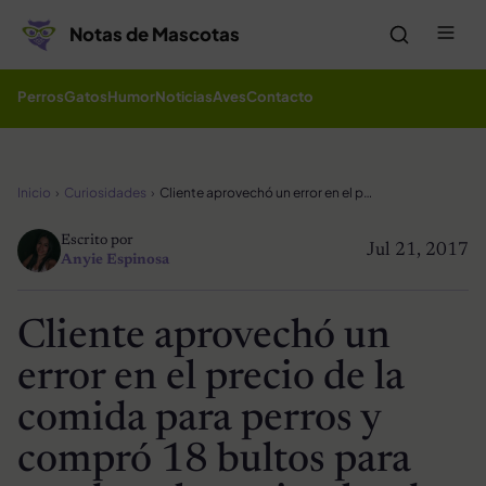
Saltar al contenido
Me
Notas de Mascotas
Perros
Gatos
Humor
Noticias
Aves
Contacto
Inicio
Curiosidades
Cliente aprovechó un error en el precio de la comida para perros y compró 18 bultos para ayudar a los animales de la calle
Escrito por
Jul 21, 2017
Anyie Espinosa
Cliente aprovechó un
error en el precio de la
comida para perros y
compró 18 bultos para