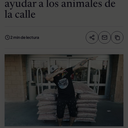
ayudar a los animales de
la calle
2 min de lectura
Compartir artíc
Copia
Compartir