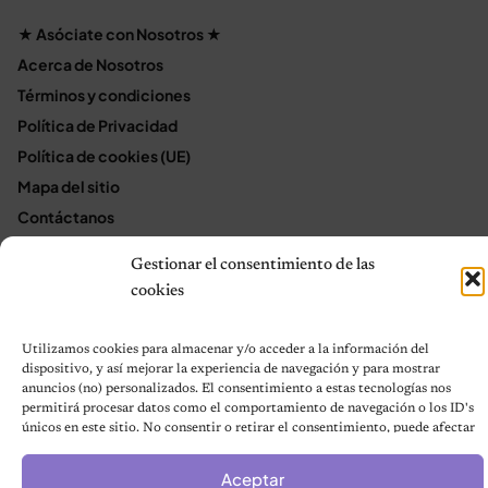
★ Asóciate con Nosotros ★
Acerca de Nosotros
Términos y condiciones
Política de Privacidad
Política de cookies (UE)
Mapa del sitio
Contáctanos
Terms and Conditions
Gestionar el consentimiento de las
cookies
© 2026 Notas de Mascotas
Utilizamos cookies para almacenar y/o acceder a la información del
Política de privacidad
dispositivo, y así mejorar la experiencia de navegación y para mostrar
anuncios (no) personalizados. El consentimiento a estas tecnologías nos
permitirá procesar datos como el comportamiento de navegación o los ID's
únicos en este sitio. No consentir o retirar el consentimiento, puede afectar
negativamente a ciertas características y funciones.
Aceptar