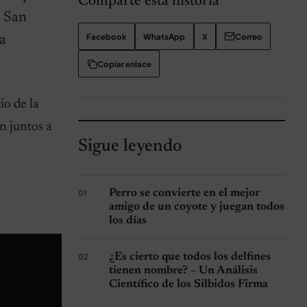
Comparte esta historia
y San
Facebook
WhatsApp
X
Correo
ta
Copiar enlace
io de la
n juntos a
Sigue leyendo
Perro se convierte en el mejor
amigo de un coyote y juegan todos
los días
¿Es cierto que todos los delfines
tienen nombre? – Un Análisis
Científico de los Silbidos Firma