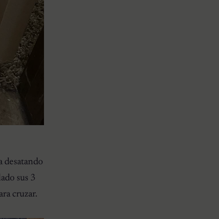
ba desatando
lado sus 3
ra cruzar.