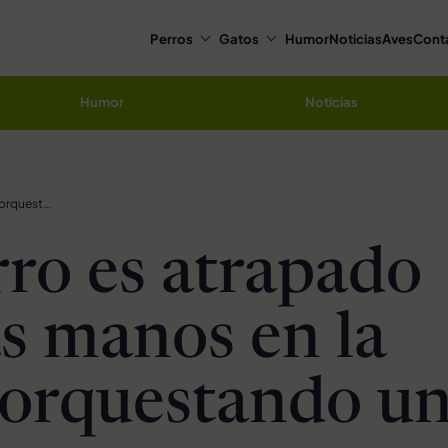
Perros
Gatos
Humor
Noticias
Aves
Cont
Humor
Noticias
Cachorro es atrapado «con las manos en la masa» orquestando una fuga
ro es atrapado
as manos en la
orquestando u