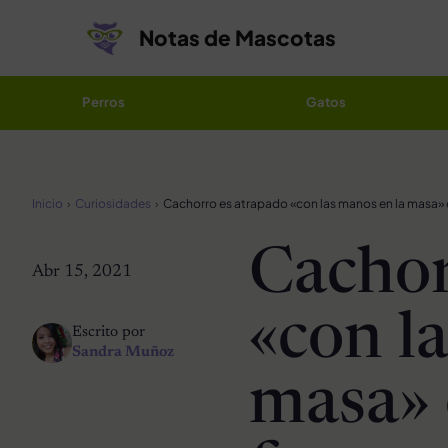
Saltar al contenido
Notas de Mascotas
Perros
Gatos
Inicio
Curiosidades
Cachor
Abr 15, 2021
«con l
Escrito por
Sandra Muñoz
masa» 