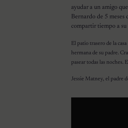
ayudar a un amigo que 
Bernardo de 5 meses de
compartir tiempo a su 
CURIOSIDADES
El patio trasero de la cas
Pareja se despierta y
encuentra a una perrita
hermana de su padre. Crac
desconocida acurrucada en
su cama
pasear todas las noches. 
Jessie Matney, el padre d