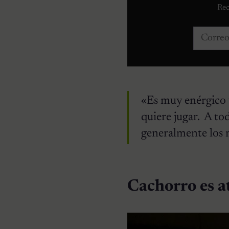
Rec
Correo e
«Es muy enérgico 
quiere jugar. A to
generalmente los m
Cachorro es a