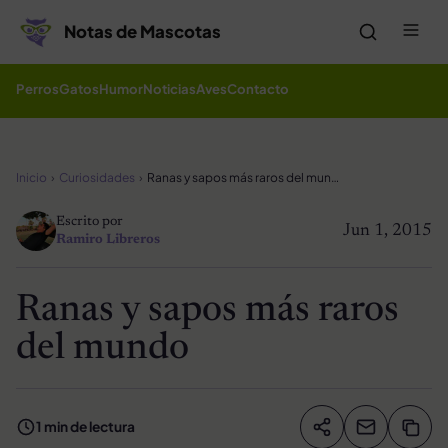
Saltar al contenido
Me
Notas de Mascotas
Perros
Gatos
Humor
Noticias
Aves
Contacto
Inicio
Curiosidades
Ranas y sapos más raros del mundo
Escrito por
Jun 1, 2015
Ramiro Libreros
Ranas y sapos más raros
del mundo
1 min de lectura
Compartir artíc
Copia
Compartir