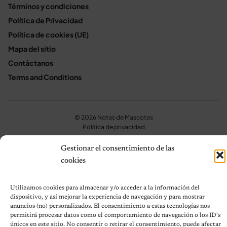
Términos y condiciones
Política de Privacidad
Política de cookies (UE)
Mapa del sitio
Contáctanos
Terms and Conditions
© 2026 Notas de Mascotas
Política de privacidad
Gestionar el consentimiento de las
cookies
Utilizamos cookies para almacenar y/o acceder a la información del
dispositivo, y así mejorar la experiencia de navegación y para mostrar
anuncios (no) personalizados. El consentimiento a estas tecnologías nos
permitirá procesar datos como el comportamiento de navegación o los ID's
únicos en este sitio. No consentir o retirar el consentimiento, puede afectar