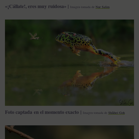
«¡Cállate!, eres muy ruidosa» |
Imagen tomada de
Nur Salim
Foto captada en el momento exacto |
Imagen tomada de
Shikhei Goh