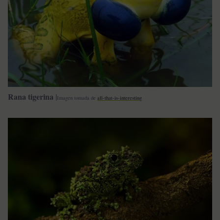
Rana tigerina
|
Imagen tomada de
all-that-is-interesting